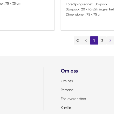
er:
7,5 x 7,5 cm
Försäljningsenhet:
50-pack
Storpack:
20 x försäljningsenhe
Dimensioner:
7,5 x 7,5 cm
2
1
Första sidan
Föregående sida
Nä
Om oss
Om oss
Personal
För leverantörer
Karriär