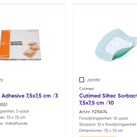
ör
Jämför
Cutimed
 Adhesive 7,5x7,5 cm /3
Cutimed Siltec Sorbac
7,5x7,5 cm /10
1051
ngsenhet:
3-pack
Art.nr:
F215674
er:
7,5 x 7,5 cm
Försäljningsenhet:
10-pack
r:
Vidhäftande
Storpack:
10 x försäljningsenhet
Dimensioner:
7,5 x 7,5 cm