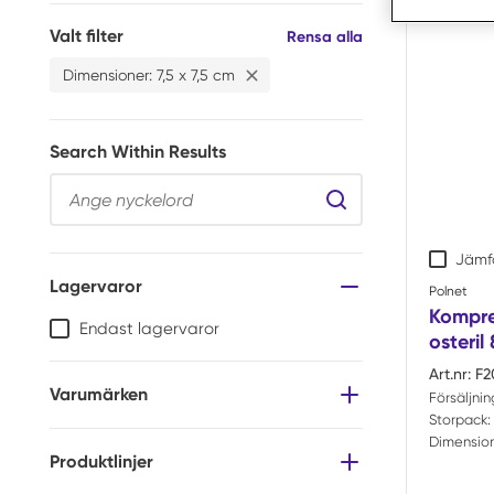
Valt filter
Filter
Rensa alla
Dimensioner
:
7,5 x 7,5 cm
Radera
Dimensioner 7,5 x 7,5 cm Fil
Search Within Results
Search Within Resul
Jämf
Lagervaror
Polnet
Kompr
Endast lagervaror
osteril
Art.nr:
F2
Varumärken
Försäljni
Storpack:
Dimension
Produktlinjer