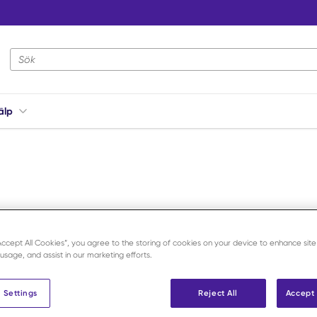
Webbplatsens sökning
älp
“Accept All Cookies”, you agree to the storing of cookies on your device to enhance site
 usage, and assist in our marketing efforts.
 Settings
Reject All
Accept 