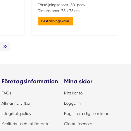
Försäljningsenhet:
50-pack
t
Dimensioner:
7,5 x 7,5 cm
Beställningsvara
sta sida
Sista sidan
Företagsinformation
Mina sidor
FAQs
Mitt konto
Allmänna villkor
Logga in
Integritetspolicy
Registrera dig som kund
Kvalitets- och miljöarbete
Glömt lösenord