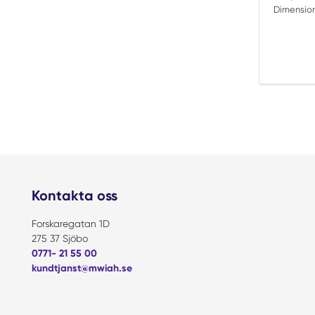
Dimension
Kontakta oss
Forskaregatan 1D
275 37 Sjöbo
0771- 21 55 00
kundtjanst@mwiah.se