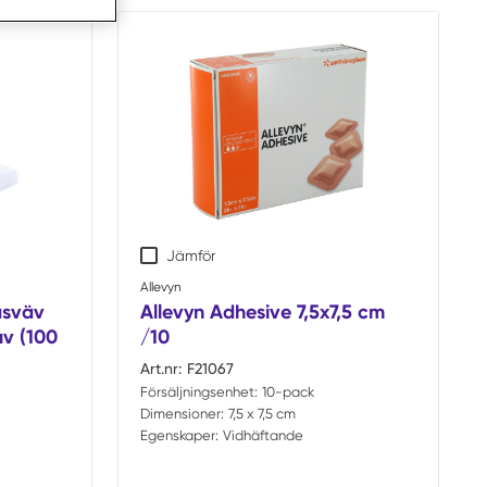
Jämför
Allevyn
asväv
Allevyn Adhesive 7,5x7,5 cm
uv (100
/10
Art.nr:
F21067
Försäljningsenhet:
10-pack
Dimensioner:
7,5 x 7,5 cm
Egenskaper:
Vidhäftande