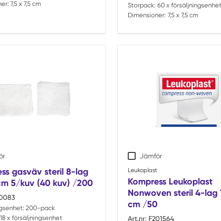
er:
7,5 x 7,5 cm
Storpack:
60 x försäljningsenhe
Dimensioner:
7,5 x 7,5 cm
ör
Jämför
s gasväv steril 8-lag
Leukoplast
Kompress Leukoplast
5cm 5/kuv (40 kuv) /200
Nonwoven steril 4-lag 7
0083
cm /50
ngsenhet:
200-pack
18 x försäljningsenhet
Art.nr:
F201564