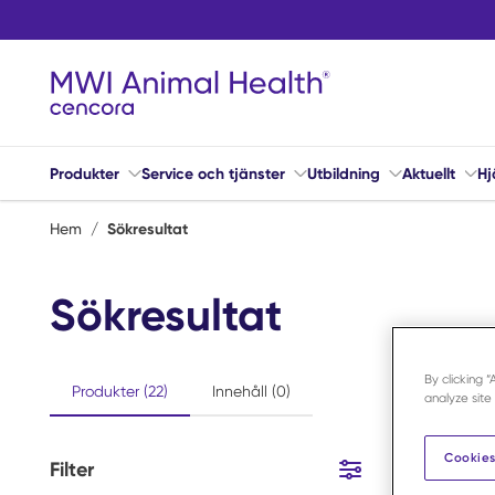
Hoppa till huvudinnehåll
Produkter
Service och tjänster
Utbildning
Aktuellt
Hj
Hem
/
Sökresultat
Sökresultat
By clicking 
Produkter (22)
Innehåll (0)
analyze site
Cookies
Filter
22
Artiklar
Hoppa till resultat