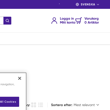
SPRÅK
Logga in
Varukorg
Skicka sökning
Mitt konto
0 Artiklar
 navigation,
All Cookies
Sortera efter:
Välj vy:
Sortera efter:
Produkt rutsikt
Produktlista