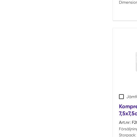
Dimension
Jämf
Kompres
7,5x7,
Art.nr:
F2
Försäljni
Storpack: