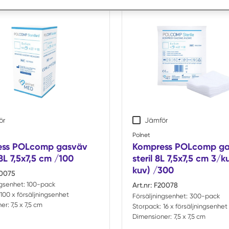
trera
ts
ör
Jämför
Polnet
ess POLcomp gasväv
Kompress POLcomp g
 8L 7,5x7,5 cm /100
steril 8L 7,5x7,5 cm 3/k
kuv) /300
0075
ngsenhet:
100-pack
Art.nr:
F20078
100 x försäljningsenhet
Försäljningsenhet:
300-pack
er:
7,5 x 7,5 cm
Storpack:
16 x försäljningsenhet
Dimensioner:
7,5 x 7,5 cm