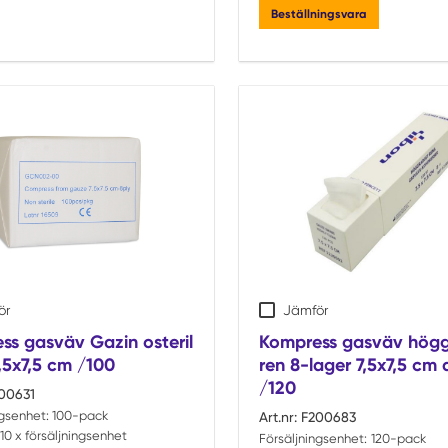
Beställningsvara
ör
Jämför
ss gasväv Gazin osteril
Kompress gasväv högg
,5x7,5 cm /100
ren 8-lager 7,5x7,5 cm 
/120
00631
ngsenhet:
100-pack
Art.nr:
F200683
10 x försäljningsenhet
Försäljningsenhet:
120-pack