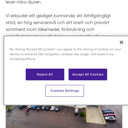
lever nära djuren.
Vi erbjuder ett gediget kunnande, ett lättillgängligt
stöd, en hög servicenivå och ett brett och prisvärt
sortiment inom läkemedel, förbrukning och
sjukvårdsutrustning. Vi delar er passion för djurens
välmående.
By clicking “Accept All Cookies”, you agree to the storing of cookies on your
device to enhance site navigation, analyze site usage, and assist in our
marketing efforts.
Reject All
Accept All Cookies
Cookies Settings