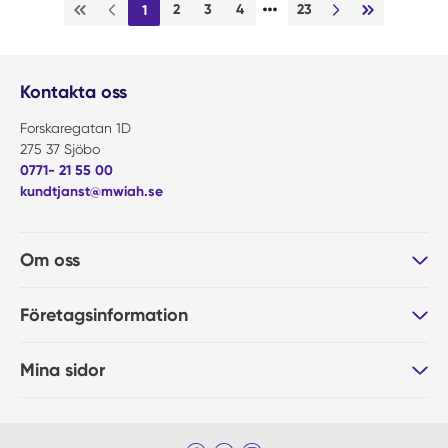
…
2
3
4
23
1
Första sidan
Föregående sida
Nästa sida
Sista sidan
Kontakta oss
Forskaregatan 1D
275 37 Sjöbo
0771- 21 55 00
kundtjanst@mwiah.se
Om oss
Företagsinformation
Mina sidor