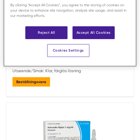
By clicking “Accept All Cookies”, you agree to the storing of cookies on
your device to enhance site navigation, analyze site usage, and assist in
our marketing efforts.
Jämför
Reject All
Accept All Cookies
Adrenalin Martindale Pharma 10 x 10 ml
Cookies Settings
Art.nr:
453149
ATC-kod:
C01CA24
Tillverkare:
Unimedic Pharma
Utseende/Smak:
Klar, färglös lösning
Beställningsvara