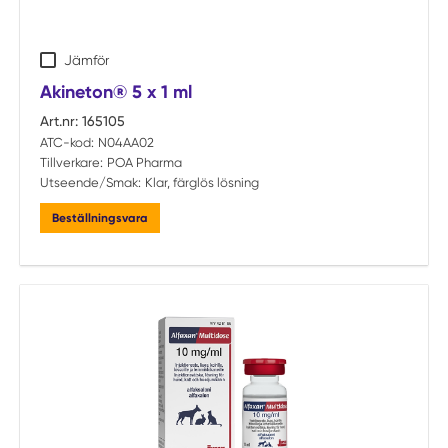
Jämför
Akineton® 5 x 1 ml
Art.nr:
165105
ATC-kod:
N04AA02
Tillverkare:
POA Pharma
Utseende/Smak:
Klar, färglös lösning
Beställningsvara