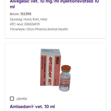
Alvegesic vet. 10 mg/ml injektionsvätska 10
ml
Art.nr:
155398
Djurslag:
Hund, Katt, Häst
ATC-kod:
QN02AF01
Tillverkare:
Orion Pharma Animal Health
Jämför
Antisedan® vet. 10 ml