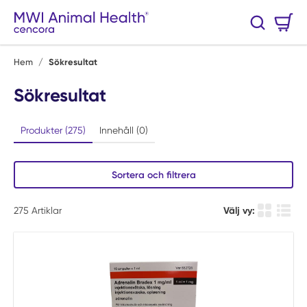
Hoppa till huvudinnehåll
Varukorg
Sök
0 Artiklar
Hem
/
Sökresultat
Sökresultat
Produkter (275)
Innehåll (0)
Sortera och filtrera
275
Artiklar
Välj vy:
Produkt ru
Produ