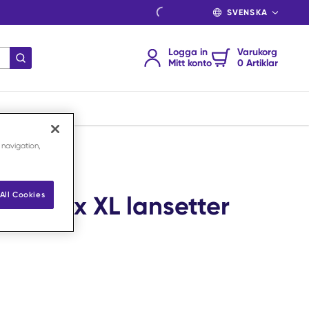
SPRÅK
Logga in
Varukorg
Skicka sökning
Mitt konto
0 Artiklar
 navigation,
All Cookies
oftclix XL lansetter