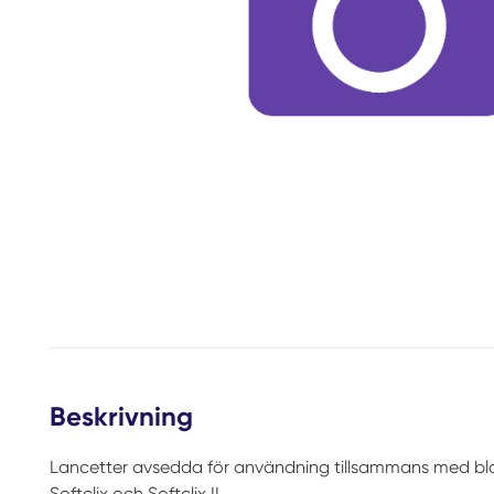
Beskrivning
Lancetter avsedda för användning tillsammans med b
Softclix och Softclix II.