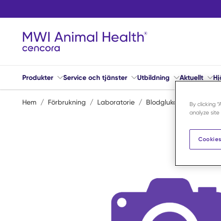
Hoppa till huvudinnehåll
Produkter
Service och tjänster
Utbildning
Aktuellt
Hj
Hem
/
Förbrukning
/
Laboratorie
/
Blodglukosmätare
/
A
By clicking 
analyze site
Cookies