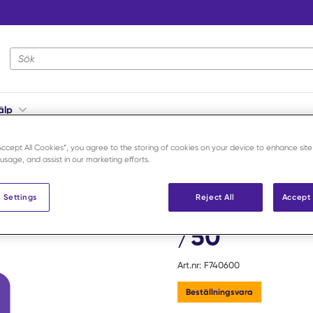
Webbplatsens sökning
älp
ccu-Chek Softclix XL lansetter /50
“Accept All Cookies”, you agree to the storing of cookies on your device to enhance site
 usage, and assist in our marketing efforts.
Accu-Chek
 Settings
Reject All
Accept 
Accu-Chek S
/50
Art.nr:
F740600
Beställningsvara