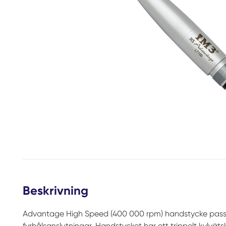
Beskrivning
Advantage High Speed ​​(400 000 rpm) handstycke passa
fyrhålsanslutningar. Handstycket har ett trippelt kylvät