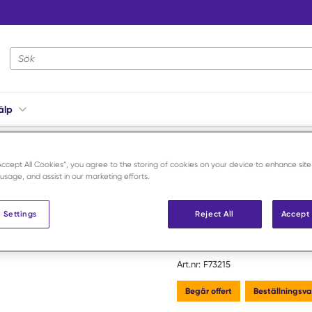
Webbplatsens sökning
älp
/
Advantage Non-LED High Speed Handstycke /st
“Accept All Cookies”, you agree to the storing of cookies on your device to enhance site
 usage, and assist in our marketing efforts.
IM3
Advantage
 Settings
Reject All
Accept 
Handstycke
Art.nr:
F73215
Begär offert
Beställningsva