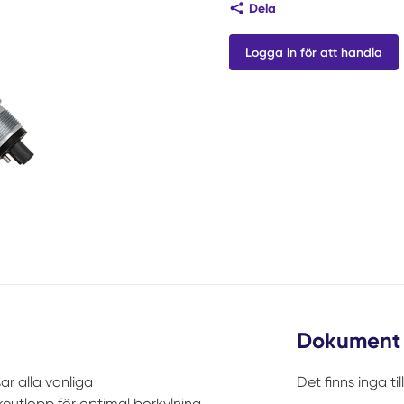
Dela
Logga in för att handla
Dokument
r alla vanliga
Det finns inga t
skeutlopp för optimal borkylning