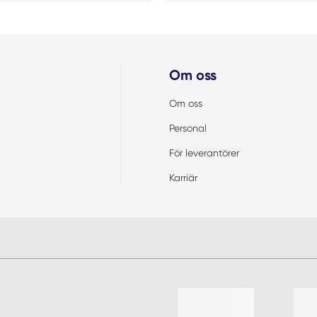
Om oss
Om oss
Personal
För leverantörer
Karriär
Lista med 4 artiklar, hoppa öve