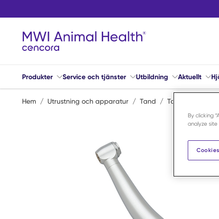
Hoppa till huvudinnehåll
Produkter
Service och tjänster
Utbildning
Aktuellt
Hj
Hem
/
Utrustning och apparatur
/
Tand
/
Tandutrustning
By clicking 
analyze site
Cookies