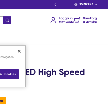
SPRÅK
Logga in
Varukorg
Skicka sökning
Mitt konto
0 Artiklar
 navigation,
 Non-LED High Speed
All Cookies
 /st
ra