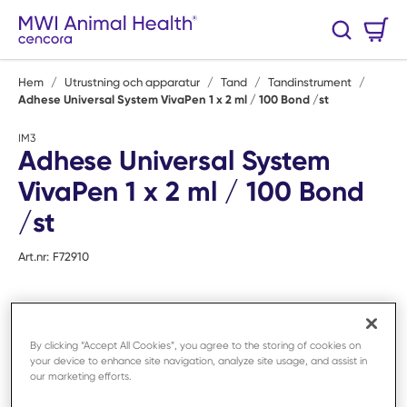
Hoppa till huvudinnehåll
Varukorg
Sök
0 Artiklar
Hem
/
Utrustning och apparatur
/
Tand
/
Tandinstrument
/
Adhese Universal System VivaPen 1 x 2 ml / 100 Bond /st
IM3
Adhese Universal System
VivaPen 1 x 2 ml / 100 Bond
/st
Art.nr:
F72910
By clicking “Accept All Cookies”, you agree to the storing of cookies on
your device to enhance site navigation, analyze site usage, and assist in
our marketing efforts.