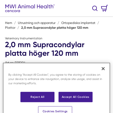
Hoppa till huvudinnehåll
Varukorg
Sök
0 Artiklar
Hem
/
Utrustning och apparatur
/
Ortopediska implantat
/
Plattor
/
2,0 mm Supracondylar platta höger 120 mm
Veterinary Instrumentation
2,0 mm Supracondylar
platta höger 120 mm
Art.nr:
F58204
By clicking “Accept All Cookies”, you agree to the storing of cookies on
your device to enhance site navigation, analyze site usage, and assist in
our marketing efforts.
Reject All
Accept All Cookies
Cookies Settings