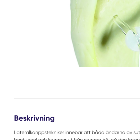
Beskrivning
Lateralkanppstekniker innebär att båda ändarna av 
bentunnel och kommer ut från samma hål på den lateral