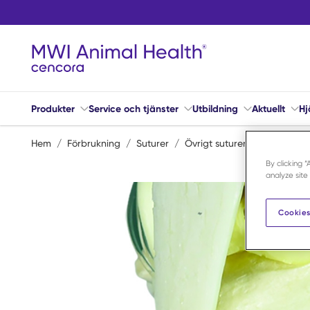
Hoppa till huvudinnehåll
Produkter
Service och tjänster
Utbildning
Aktuellt
Hj
Hem
/
Förbrukning
/
Suturer
/
Övrigt suturer
/
80lb Nylon
By clicking 
analyze site
Cookies