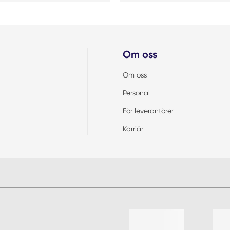
Om oss
Om oss
Personal
För leverantörer
Karriär
Lista med 4 artiklar, hoppa öve