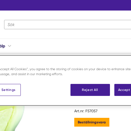
Webbplatsens sökning
älp
 Lateral Button Suture Titanium
“Accept All Cookies”, you agree to the storing of cookies on your device to enhance site
 usage, and assist in our marketing efforts.
Veterinary Instrumentation
80lb Nylon 
 Settings
Reject All
Accept 
Titanium
Art.nr:
F57057
Beställningsvara