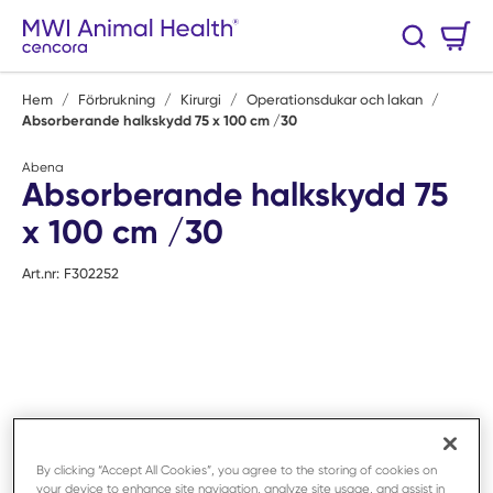
Hoppa till huvudinnehåll
Varukorg
Sök
0 Artiklar
Hem
/
Förbrukning
/
Kirurgi
/
Operationsdukar och lakan
/
Absorberande halkskydd 75 x 100 cm /30
Abena
Absorberande halkskydd 75
x 100 cm /30
Art.nr:
F302252
By clicking “Accept All Cookies”, you agree to the storing of cookies on
your device to enhance site navigation, analyze site usage, and assist in