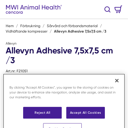
Hoppa till huvudinnehåll
Varukorg
Sök
0 Artiklar
Hem
/
Förbrukning
/
Sårvård och förbandsmaterial
/
Vidhäftande kompresser
/
Allevyn Adhesive 7,5x7,5 cm /3
Allevyn
Allevyn Adhesive 7,5x7,5 cm
/3
Art.nr:
F21051
By clicking “Accept All Cookies”, you agree to the storing of cookies on
your device to enhance site navigation, analyze site usage, and assist in
our marketing efforts.
Reject All
Accept All Cookies