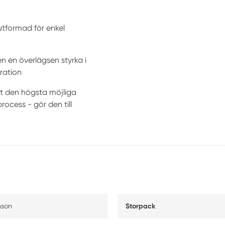
rutformad för enkel
n en överlägsen styrka i
ration
att den högsta möjliga
ocess - gör den till
nson
Storpack