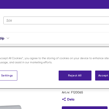
Webbplatsens sökning
älp
cutainer vacuumkanyl med backventil svart 0,7x25 mm /100
“Accept All Cookies”, you agree to the storing of cookies on your device to enhance site
 usage, and assist in our marketing efforts.
Becton Dickinson
Vacutainer
 Settings
Reject All
Accept 
backventil 
Art.nr:
F120065
Dela