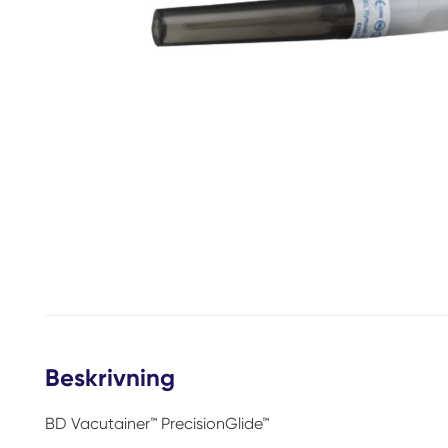
Beskrivning
BD Vacutainer™ PrecisionGlide™