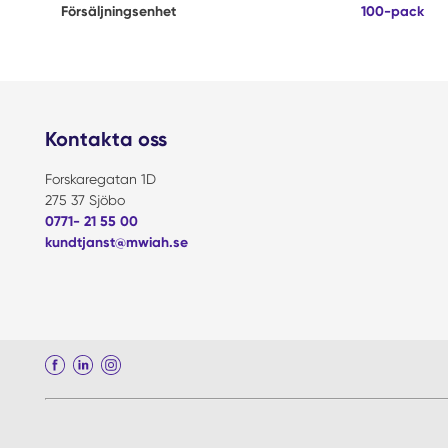
Försäljningsenhet
100-pack
Kontakta oss
Forskaregatan 1D
275 37 Sjöbo
0771- 21 55 00
kundtjanst@mwiah.se