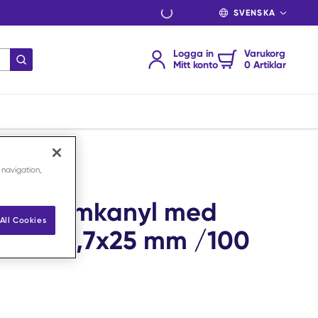
SPRÅK
Logga in
Varukorg
Skicka sökning
Mitt konto
0 Artiklar
 navigation,
 vacuumkanyl med
All Cookies
svart 0,7x25 mm /100