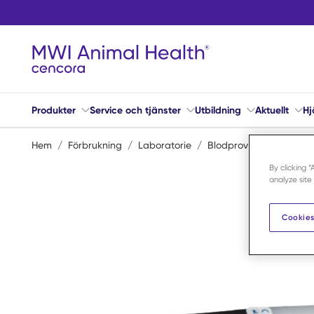
Hoppa till huvudinnehåll
Produkter
Service och tjänster
Utbildning
Aktuellt
Hj
Hem
/
Förbrukning
/
Laboratorie
/
Blodprovtagning
/
Va
By clicking 
analyze site
Cookies