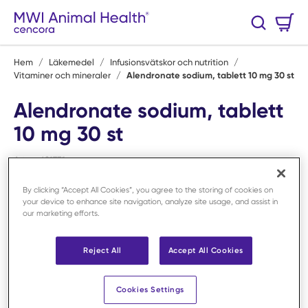
Hoppa till huvudinnehåll
Varukorg
Sök
0 Artiklar
Hem
/
Läkemedel
/
Infusionsvätskor och nutrition
/
Vitaminer och mineraler
/
Alendronate sodium, tablett 10 mg 30 st
Alendronate sodium, tablett
10 mg 30 st
Art.nr:
691731
By clicking “Accept All Cookies”, you agree to the storing of cookies on
Licensvara
your device to enhance site navigation, analyze site usage, and assist in
our marketing efforts.
Reject All
Accept All Cookies
Cookies Settings