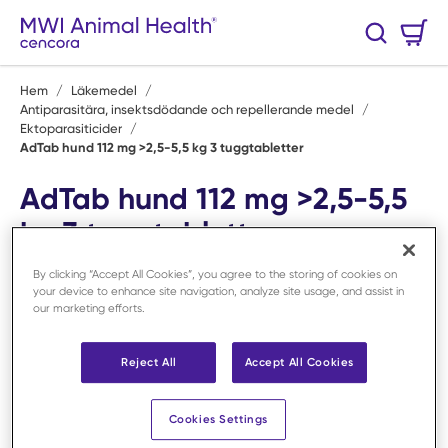
Hoppa till huvudinnehåll
Varukorg
Sök
0 Artiklar
Hem
/
Läkemedel
/
Antiparasitära, insektsdödande och repellerande medel
/
Ektoparasiticider
/
AdTab hund 112 mg >2,5-5,5 kg 3 tuggtabletter
AdTab hund 112 mg >2,5-5,5
kg 3 tuggtabletter
Art.nr:
525641
By clicking “Accept All Cookies”, you agree to the storing of cookies on
your device to enhance site navigation, analyze site usage, and assist in
our marketing efforts.
Reject All
Accept All Cookies
Cookies Settings