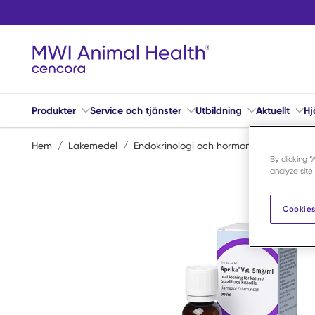
Hoppa till huvudinnehåll
Produkter
Service och tjänster
Utbildning
Aktuellt
Hj
Hem
/
Läkemedel
/
Endokrinologi och hormoner
/
Tyreoid
By clicking 
analyze site
Cookies