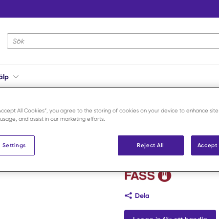
Webbplatsens sökning
älp
eahormoner och antityreoida medel
/
Apelka Vet 5 mg/ml 1 x 30 ml
“Accept All Cookies”, you agree to the storing of cookies on your device to enhance site
 usage, and assist in our marketing efforts.
Apelka Vet 
 Settings
Reject All
Accept 
Art.nr:
427242
Dela