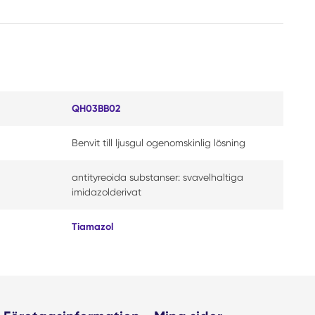
QH03BB02
Benvit till ljusgul ogenomskinlig lösning
antityreoida substanser: svavelhaltiga
imidazolderivat
Tiamazol