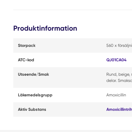
Produktinformation
Storpack
560 x försälj
ATC-kod
QJ01CA04
Utseende/Smak
Rund, beige, 
delar. Smaksa
Läkemedelsgrupp
Amoxicillin
Aktiv Substans
Amoxicillintri