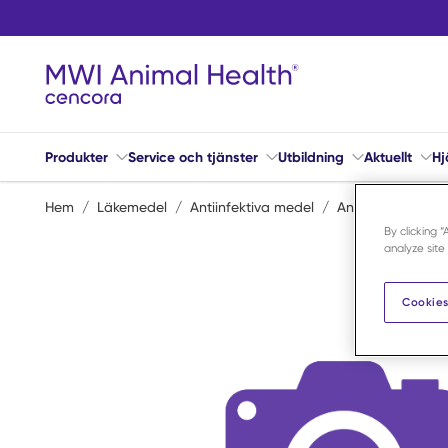
Hoppa till huvudinnehåll
Produkter
Service och tjänster
Utbildning
Aktuellt
Hj
Hem
/
Läkemedel
/
Antiinfektiva medel
/
Antibiotika
/
Am
By clicking 
analyze site
Cookies