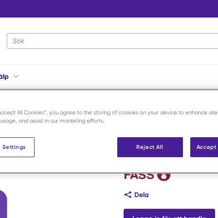
Webbplatsens sökning
älp
oxival vet. 200 mg 10 st
“Accept All Cookies”, you agree to the storing of cookies on your device to enhance site
 usage, and assist in our marketing efforts.
Amoxival ve
 Settings
Reject All
Accept 
Art.nr:
423544
Dela