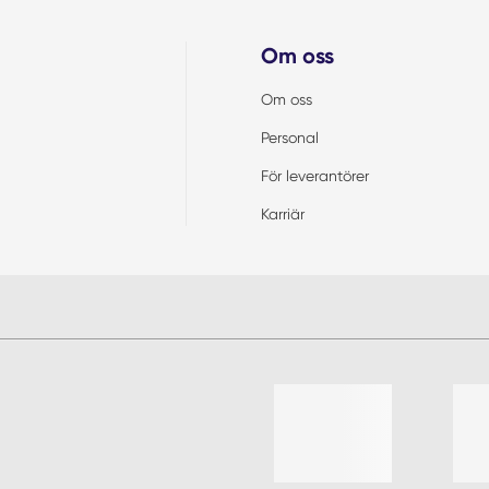
Om oss
Om oss
Personal
För leverantörer
Karriär
Lista med 4 artiklar, hoppa öve