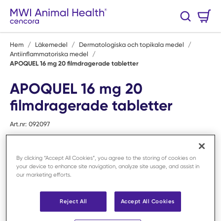
Hoppa till huvudinnehåll
Varukorg
Sök
0 Artiklar
Hem
/
Läkemedel
/
Dermatologiska och topikala medel
/
Antiinflammatoriska medel
/
APOQUEL 16 mg 20 filmdragerade tabletter
APOQUEL 16 mg 20
filmdragerade tabletter
Art.nr:
092097
By clicking “Accept All Cookies”, you agree to the storing of cookies on
your device to enhance site navigation, analyze site usage, and assist in
our marketing efforts.
Reject All
Accept All Cookies