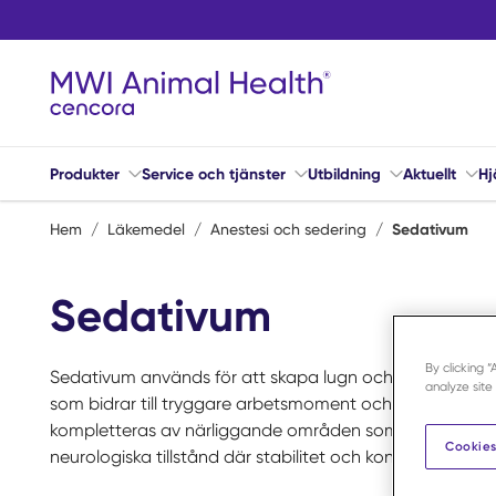
Hoppa till huvudinnehåll
Produkter
Service och tjänster
Utbildning
Aktuellt
Hj
Hem
/
Läkemedel
/
Anestesi och sedering
/
Sedativum
Sedativum
By clicking 
Sedativum används för att skapa lugn och minska stress 
analyze site
som bidrar till tryggare arbetsmoment och bättre föruts
kompletteras av närliggande områden som
allmänanes
Cookies
neurologiska tillstånd där stabilitet och kontroll är avg