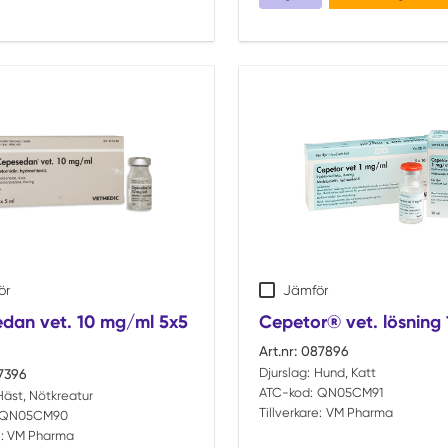
ör
Jämför
dan vet. 10 mg/ml 5x5
Cepetor® vet. lösning
Art.nr:
087896
Djurslag:
Hund, Katt
7396
ATC-kod:
QN05CM91
Häst, Nötkreatur
Tillverkare:
VM Pharma
QN05CM90
:
VM Pharma