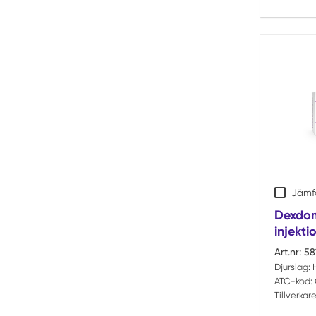
Jämf
Dexdom
injekti
Art.nr:
58
Djurslag:
ATC-kod:
Tillverkare