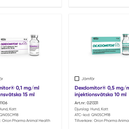
ör
Jämför
itor® 0,1 mg/ml
Dexdomitor® 0,5 mg/m
onsvätska 15 ml
injektionsvätska 10 ml
1106
Art.nr:
021331
Hund, Katt
Djurslag:
Hund, Katt
QN05CM18
ATC-kod:
QN05CM18
:
Orion Pharma Animal Health
Tillverkare:
Orion Pharma Animal