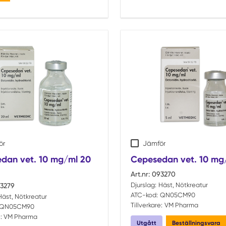
ör
Jämför
dan vet. 10 mg/ml 20
Cepesedan vet. 10 mg/
Art.nr:
093270
Djurslag:
Häst, Nötkreatur
3279
ATC-kod:
QN05CM90
Häst, Nötkreatur
Tillverkare:
VM Pharma
QN05CM90
:
VM Pharma
Utgått
Beställningsvara