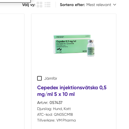
Sortera efter:
Välj vy:
Sortera efter:
Produkt rutsikt
Produktlista
Jämför
Cepedex injektionsvätska 0,5
mg/ml 5 x 10 ml
Art.nr:
057437
Djurslag:
Hund, Katt
ATC-kod:
QN05CM18
Tillverkare:
VM Pharma