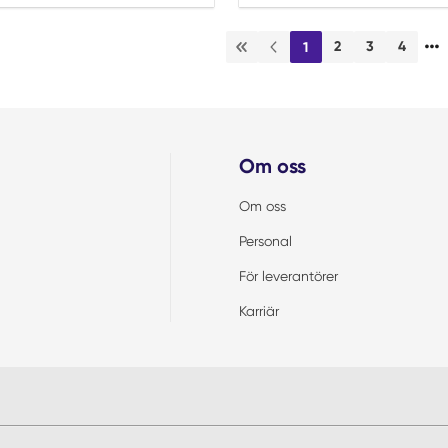
…
2
3
4
1
Första sidan
Föregående sida
Om oss
Om oss
Personal
För leverantörer
Karriär