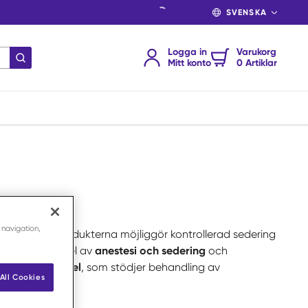
SPRÅK
Logga in
Varukorg
Skicka sökning
Mitt konto
0 Artiklar
 navigation,
isk vardag. Produkterna möjliggör kontrollerad sedering
är en viktig del av
anestesi och sedering
och
konvulsiva medel
, som stödjer behandling av
All Cookies
ndning i klinik.