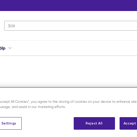
Webbplatsens sökning
älp
“Accept All Cookies”, you agree to the storing of cookies on your device to enhance site
vid undersökningar, behandlingar och hantering av djur i klin
 usage, and assist in our marketing efforts.
ättningar för både personal och patient. Kategorin sedativum 
tetika
, vilka används vid mer omfattande ingrepp, samt
anti
 Settings
Reject All
Accept 
örande. Sortimentet är anpassat för professionell och säker anvä