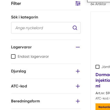
Filter
64
Artiklar
Hoppa till resultat
Sök i kategorin
Sök i kategorin
Lagervaror
Endast lagervaror
Jämf
Djurslag
Dormaq
injekt
ml
ATC-kod
Art.nr:
59
ATC-kod:
Beredningsform
Narkoti