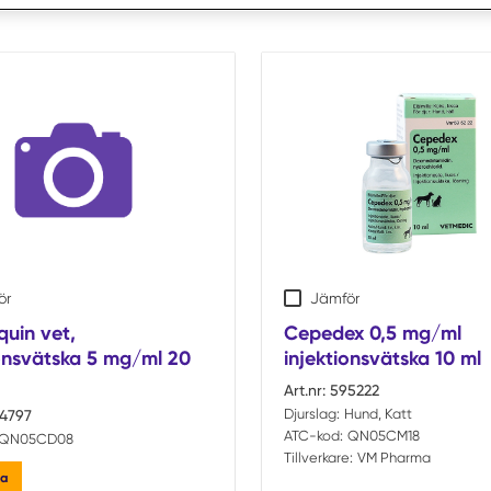
ör
Jämför
uin vet,
Cepedex 0,5 mg/ml
ionsvätska 5 mg/ml 20
injektionsvätska 10 ml
Art.nr:
595222
Djurslag:
Hund, Katt
4797
ATC-kod:
QN05CM18
QN05CD08
Tillverkare:
VM Pharma
ka