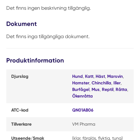
Det finns ingen beskrivning tillgänglig.
Dokument
Det finns inga tillgängliga dokument.
Produktinformation
Djurslag
Hund
,
Katt
,
Häst
,
Marsvin
,
Hamster
,
Chinchilla
,
Iller
,
Burfågel
,
Mus
,
Reptil
,
Råtta
,
Ökenråtta
ATC-kod
QN01AB06
Tillverkare
VM Pharma
Utseende/Smak
(klar, färglös, flyktig, tung)