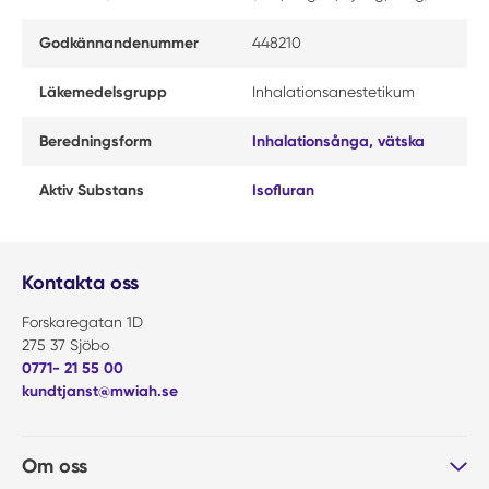
Godkännandenummer
448210
Läkemedelsgrupp
Inhalationsanestetikum
Beredningsform
Inhalationsånga, vätska
Aktiv Substans
Isofluran
Kontakta oss
Forskaregatan 1D
275 37 Sjöbo
0771- 21 55 00
kundtjanst@mwiah.se
Om oss