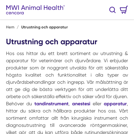
Hoppa till huvudinnehåll
Varukorg
Sök
0 Artiklar
Hem
/
Utrustning och apparatur
Utrustning och apparatur
Hos oss hittar du ett brett sortiment av utrustning &
apparatur för veterinärer och djurvårdare. Vi erbjuder
produkter som är noggrant utvalda för att säkerställa
högsta kvalitet och funktionalitet i alla typer av
djurvårdsbehandlingar och ingrepp. Vår målsättning är
att ge dig de bästa verktygen för att underlätta ditt
arbete och säkerställa effektiv och säker vård för djuren.
Behöver du
tandinstrument
,
anestesi
eller
apparatur
,
hittar du säkra och hållbara produkter hos oss. Vårt
sortiment omfattar allt från kirurgiska instrument och
diagnosutrustning till avancerade röntgenmaskiner,
vilket gör att du kan utföra både rutinundersökningar