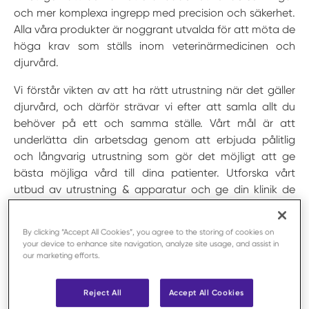
och mer komplexa ingrepp med precision och säkerhet.
Alla våra produkter är noggrant utvalda för att möta de
höga krav som ställs inom veterinärmedicinen och
djurvård.
Vi förstår vikten av att ha rätt utrustning när det gäller
djurvård, och därför strävar vi efter att samla allt du
behöver på ett och samma ställe. Vårt mål är att
underlätta din arbetsdag genom att erbjuda pålitlig
och långvarig utrustning som gör det möjligt att ge
bästa möjliga vård till dina patienter. Utforska vårt
utbud av utrustning & apparatur och ge din klinik de
bästa verktygen för att möta dagens och framtidens
utmaningar inom djurvården.
By clicking “Accept All Cookies”, you agree to the storing of cookies on
your device to enhance site navigation, analyze site usage, and assist in
our marketing efforts.
Reject All
Accept All Cookies