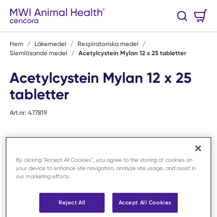
Hoppa till huvudinnehåll
Varukorg
Sök
0 Artiklar
Hem
/
Läkemedel
/
Respiratoriska medel
/
Slemlösande medel
/
Acetylcystein Mylan 12 x 25 tabletter
Acetylcystein Mylan 12 x 25
tabletter
Art.nr:
477819
By clicking “Accept All Cookies”, you agree to the storing of cookies on
your device to enhance site navigation, analyze site usage, and assist in
our marketing efforts.
Reject All
Accept All Cookies