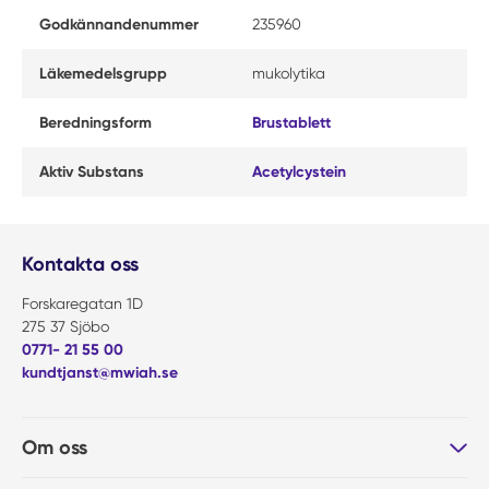
Godkännandenummer
235960
Läkemedelsgrupp
mukolytika
Beredningsform
Brustablett
Aktiv Substans
Acetylcystein
Kontakta oss
Forskaregatan 1D
275 37 Sjöbo
0771- 21 55 00
kundtjanst@mwiah.se
Om oss