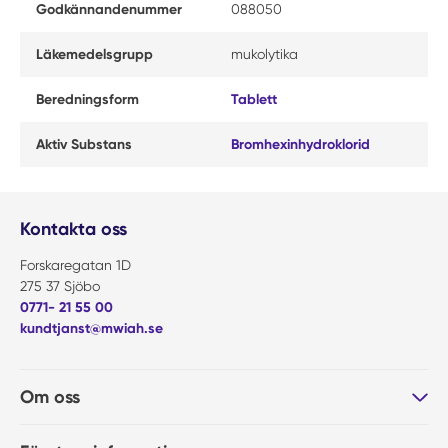
Godkännandenummer
088050
Läkemedelsgrupp
mukolytika
Beredningsform
Tablett
Aktiv Substans
Bromhexinhydroklorid
Kontakta oss
Forskaregatan 1D
275 37 Sjöbo
0771- 21 55 00
kundtjanst@mwiah.se
Om oss