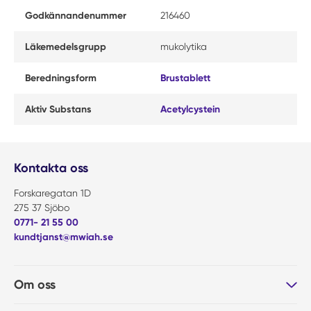
Godkännandenummer
216460
Läkemedelsgrupp
mukolytika
Beredningsform
Brustablett
Aktiv Substans
Acetylcystein
Kontakta oss
Forskaregatan 1D
275 37 Sjöbo
0771- 21 55 00
kundtjanst@mwiah.se
Om oss