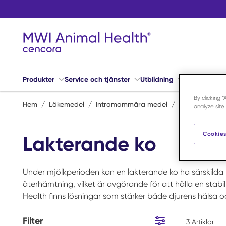
Hoppa till huvudinnehåll
Produkter
Service och tjänster
Utbildning
Aktuellt
Hj
By clicking 
Hem
/
Läkemedel
/
Intramammära medel
/
Lakterande ko
analyze site
Cookies
Lakterande ko
Under mjölkperioden kan en lakterande ko ha särskild
återhämtning, vilket är avgörande för att hålla en stab
Health finns lösningar som stärker både djurens hälsa o
Filter
3
Artiklar
Hoppa till resultat