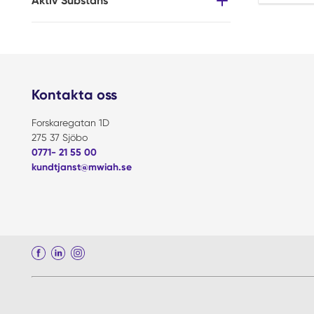
Aktiv Substans
Kontakta oss
Forskaregatan 1D
275 37 Sjöbo
0771- 21 55 00
kundtjanst@mwiah.se