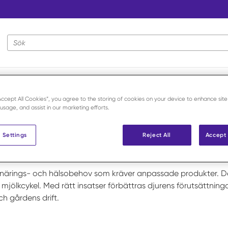
Webbplatsens sökning
älp
“Accept All Cookies”, you agree to the storing of cookies on your device to enhance site
 usage, and assist in our marketing efforts.
 Settings
Reject All
Accept 
a närings- och hälsobehov som kräver anpassade produkter. D
il mjölkcykel. Med rätt insatser förbättras djurens förutsättn
ch gårdens drift.