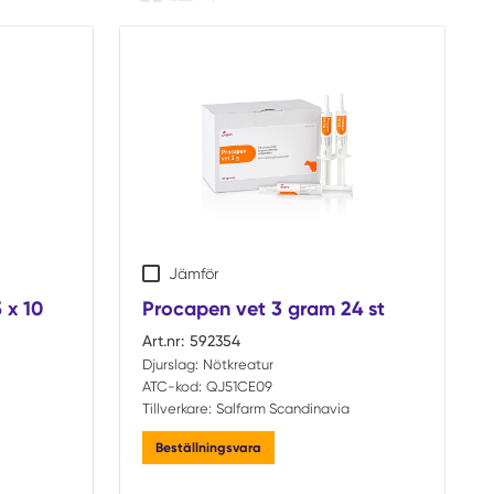
Produkt rutsikt
Produktlista
Jämför
 x 10
Procapen vet 3 gram 24 st
Art.nr:
592354
Djurslag:
Nötkreatur
ATC-kod:
QJ51CE09
Tillverkare:
Salfarm Scandinavia
Beställningsvara