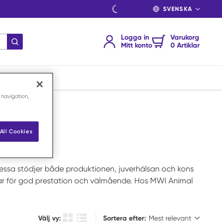
SPRÅK
Logga in
Varukorg
Skicka sökning
Mitt konto
0 Artiklar
 navigation,
All Cookies
essa stödjer både produktionen, juverhälsan och kons
ingar för god prestation och välmående. Hos MWI Animal
Sortera efter:
Välj vy:
Sortera efter: