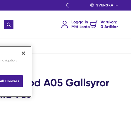
SPRÅK
Logga in
Varukorg
Skicka sökning
Mitt konto
0 Artiklar
 navigation,
ATC-kod A05 Gallsyror
All Cookies
ka 1 st