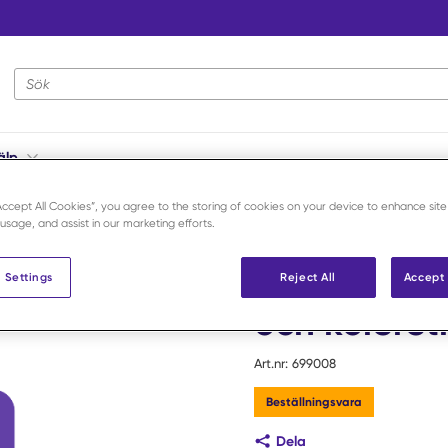
Webbplatsens sökning
älp
edel
/
Extempore ATC-kod A05 Gallsyror och koleretika 1 st
“Accept All Cookies”, you agree to the storing of cookies on your device to enhance site
 usage, and assist in our marketing efforts.
Extempore 
 Settings
Reject All
Accept 
och kolereti
Art.nr:
699008
Beställningsvara
Dela