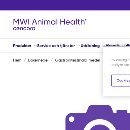
Hoppa till huvudinnehåll
Produkter
Service och tjänster
Utbildning
Aktuellt
Hj
Hem
/
Läkemedel
/
Gastrointestinala medel
/
Hepatiska m
By clicking 
analyze site
Cookies