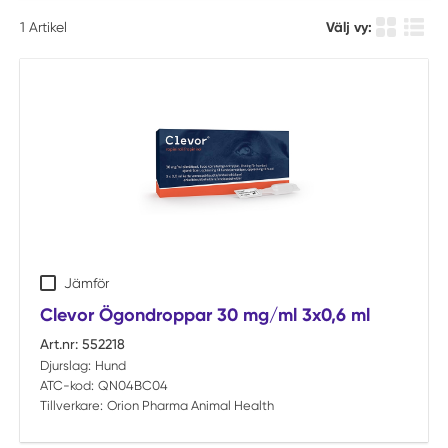
1
Artikel
Välj vy:
Produkt ru
Produ
Jämför
Clevor Ögondroppar 30 mg/ml 3x0,6 ml
Art.nr:
552218
Djurslag:
Hund
ATC-kod:
QN04BC04
Tillverkare:
Orion Pharma Animal Health