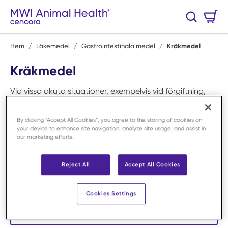
Hoppa till huvudinnehåll
Varukorg
Sök
0 Artiklar
Hem
/
Läkemedel
/
Gastrointestinala medel
/
Kräkmedel
Kräkmedel
Vid vissa akuta situationer, exempelvis vid förgiftning,
kan kräkmedel användas för att snabbt avlägsna
skadliga ämnen från magsäcken. Behandlingen kräver
By clicking “Accept All Cookies”, you agree to the storing of cookies on
noggrann bedömning eftersom effekt och säkerhet
your device to enhance site navigation, analyze site usage, and assist in
our marketing efforts.
påverkas av tidpunkt och patientens status. Dessa
läkemedel är en viktig del av klinikens akuta beredskap
och används under kontrollerade rutiner. MWI Animal
Reject All
Accept All Cookies
Health erbjuder tillförlitliga alternativ som stödjer trygg
och snabb åtgärd när kräkning är motiverad.
Cookies Settings
Sortera och filtrera