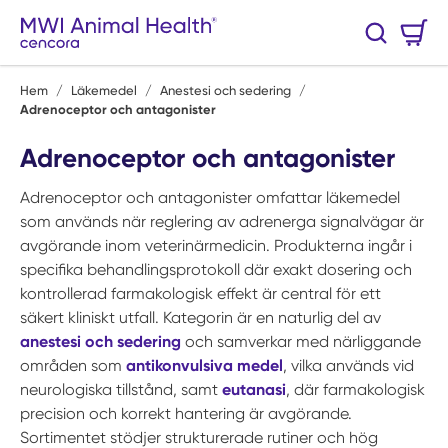
Hoppa till huvudinnehåll
Varukorg
Sök
0 Artiklar
Hem
/
Läkemedel
/
Anestesi och sedering
/
Adrenoceptor och antagonister
Adrenoceptor och antagonister
Adrenoceptor och antagonister omfattar läkemedel
som används när reglering av adrenerga signalvägar är
avgörande inom veterinärmedicin. Produkterna ingår i
specifika behandlingsprotokoll där exakt dosering och
kontrollerad farmakologisk effekt är central för ett
säkert kliniskt utfall. Kategorin är en naturlig del av
anestesi och sedering
och samverkar med närliggande
områden som
antikonvulsiva medel
, vilka används vid
neurologiska tillstånd, samt
eutanasi
, där farmakologisk
precision och korrekt hantering är avgörande.
Sortimentet stödjer strukturerade rutiner och hög