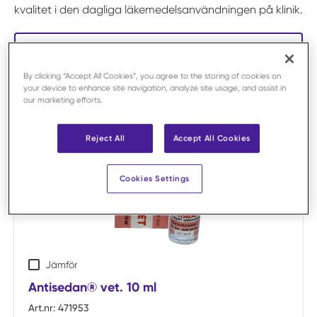
kvalitet i den dagliga läkemedelsanvändningen på klinik.
Sortera och filtrera
By clicking “Accept All Cookies”, you agree to the storing of cookies on
6
Artiklar
Välj vy:
your device to enhance site navigation, analyze site usage, and assist in
Produkt ru
Produ
our marketing efforts.
Reject All
Accept All Cookies
Cookies Settings
Jämför
Antisedan® vet. 10 ml
Art.nr:
471953