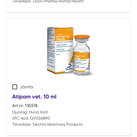
Tillverkare:
Orion Pharma Animal Health
Jämför
Atipam vet. 10 ml
Art.nr:
135518
Djurslag:
Hund, Katt
ATC-kod:
QV03AB90
Tillverkare:
Dechra Veterinary Products