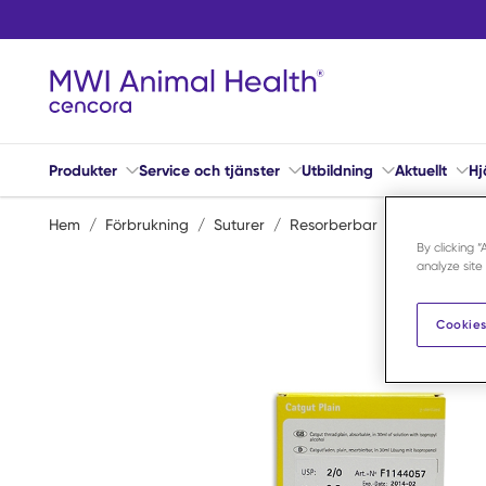
Hoppa till huvudinnehåll
Produkter
Service och tjänster
Utbildning
Aktuellt
Hj
Hem
/
Förbrukning
/
Suturer
/
Resorberbar
/
Catgut Plai
By clicking 
analyze site
Cookies