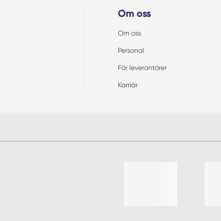
Om oss
Om oss
Personal
För leverantörer
Karriär
Lista med 4 artiklar, hoppa öve