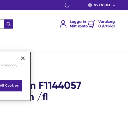
SPRÅK
Logga in
Varukorg
Skicka sökning
Mitt konto
0 Artiklar
 navigation,
in Braun F1144057
All Cookies
 100 m /fl