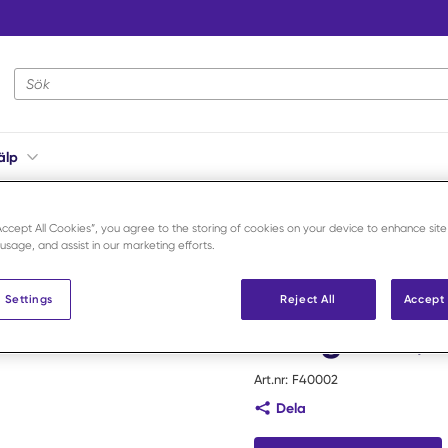
Webbplatsens sökning
älp
n Braun F1144057 ofärgad 2/0 100 m /fl
“Accept All Cookies”, you agree to the storing of cookies on your device to enhance site
 usage, and assist in our marketing efforts.
B. Braun
Catgut Pla
 Settings
Reject All
Accept 
ofärgad 2/0
Art.nr:
F40002
Dela