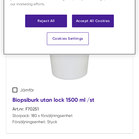
Försäljningsenhet:
Styck
our marketing efforts.
Reject All
Accept All Cookies
Cookies Settings
Jämför
Biopsiburk utan lock 1500 ml /st
Art.nr:
F70251
Storpack:
180 x försäljningsenhet
Försäljningsenhet:
Styck