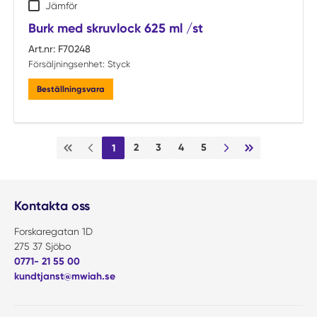
Jämför
Burk med skruvlock 625 ml /st
Art.nr:
F70248
Försäljningsenhet:
Styck
Beställningsvara
2
3
4
5
1
Första sidan
Föregående sida
Nästa sida
Sista sidan
Kontakta oss
Forskaregatan 1D
275 37 Sjöbo
0771- 21 55 00
kundtjanst@mwiah.se