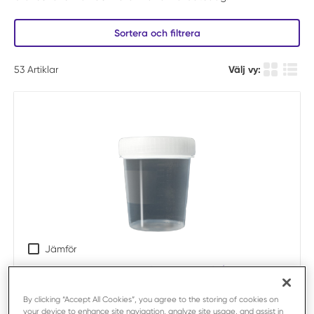
Sortera och filtrera
53
Artiklar
Välj vy:
Produkt ru
Produ
Jämför
Biopsiburk med skruvlock 100 ml /st
Art.nr:
F70254
By clicking “Accept All Cookies”, you agree to the storing of cookies on
Storpack:
200 x försäljningsenhet
your device to enhance site navigation, analyze site usage, and assist in