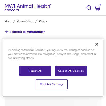
Hoppa till huvudinnehåll
Varukorg
Sök
0 Artiklar
Hem
/
Varumärken
/
Vitrex
Tillbaka till Varumärken
Vitrex
Handla alla produkter
By clicking “Accept All Cookies”, you agree to the storing of cookies on
your device to enhance site navigation, analyze site usage, and assist in
Handla efter kategori
our marketing efforts.
Reject All
Accept All Cookies
Cookies Settings