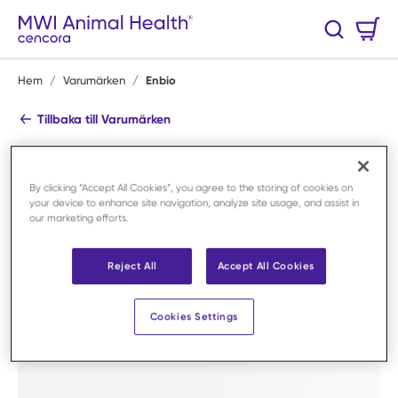
Hoppa till huvudinnehåll
Varukorg
Sök
0 Artiklar
Hem
/
Varumärken
/
Enbio
Tillbaka till Varumärken
Enbio
Handla alla produkter
By clicking “Accept All Cookies”, you agree to the storing of cookies on
your device to enhance site navigation, analyze site usage, and assist in
Handla efter kategori
our marketing efforts.
Reject All
Accept All Cookies
Cookies Settings