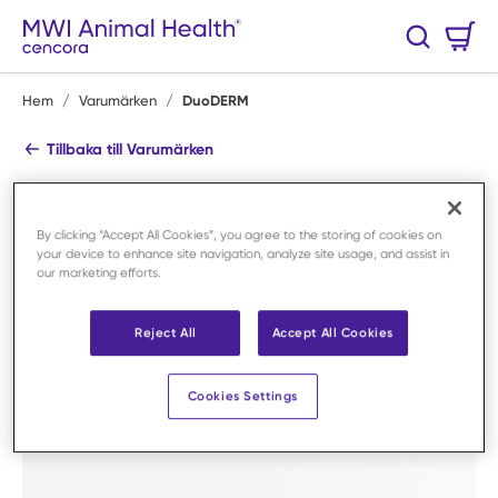
Hoppa till huvudinnehåll
Varukorg
Sök
0 Artiklar
Hem
/
Varumärken
/
DuoDERM
Tillbaka till Varumärken
DuoDERM
Handla alla produkter
By clicking “Accept All Cookies”, you agree to the storing of cookies on
your device to enhance site navigation, analyze site usage, and assist in
Handla efter kategori
our marketing efforts.
Reject All
Accept All Cookies
Cookies Settings