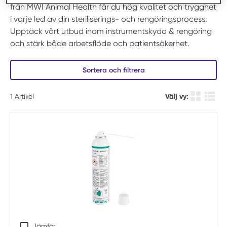
från MWI Animal Health får du hög kvalitet och trygghet
i varje led av din steriliserings- och rengöringsprocess.
Upptäck vårt utbud inom instrumentskydd & rengöring
och stärk både arbetsflöde och patientsäkerhet.
Sortera och filtrera
1
Artikel
Välj vy:
Produkt ru
Produ
Jämför