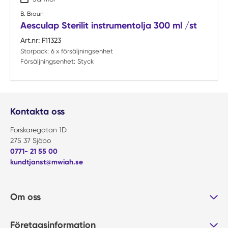
B. Braun
Aesculap Sterilit instrumentolja 300 ml /st
Art.nr:
F11323
Storpack:
6 x försäljningsenhet
Försäljningsenhet:
Styck
Kontakta oss
Forskaregatan 1D
275 37 Sjöbo
0771- 21 55 00
kundtjanst@mwiah.se
Om oss
Företagsinformation