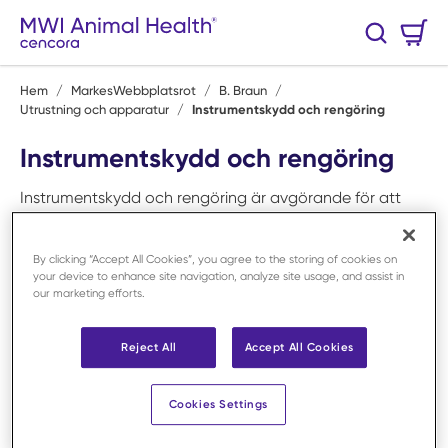
Hoppa till huvudinnehåll
Varukorg
Sök
0 Artiklar
Hem
/
MarkesWebbplatsrot
/
B. Braun
/
Utrustning och apparatur
/
Instrumentskydd och rengöring
Instrumentskydd och rengöring
Instrumentskydd och rengöring är avgörande för att
bevara funktion, hygien och livslängd på
veterinärmedicinsk utrustning. Hos MWI Animal Health
By clicking “Accept All Cookies”, you agree to the storing of cookies on
erbjuder vi ett brett sortiment av produkter för säker
your device to enhance site navigation, analyze site usage, and assist in
rengöring och skydd av kirurgiska och diagnostiska
our marketing efforts.
instrument. Här hittar du bland annat enzymatiska
rengöringsmedel, desinfektionslösningar, borstar och
Reject All
Accept All Cookies
skyddshylsor, allt utformat för att uppfylla kraven i en
professionell vårdmiljö. Rätt hantering av instrument
Cookies Settings
minskar risken för smittspridning och säkerställer att
utrustningen fungerar optimalt. Med pålitliga lösningar