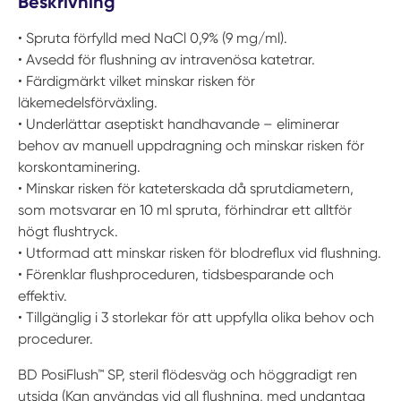
Beskrivning
• Spruta förfylld med NaCl 0,9% (9 mg/ml).
• Avsedd för flushning av intravenösa katetrar.
• Färdigmärkt vilket minskar risken för
läkemedelsförväxling.
• Underlättar aseptiskt handhavande – eliminerar
behov av manuell uppdragning och minskar risken för
korskontaminering.
• Minskar risken för kateterskada då sprutdiametern,
som motsvarar en 10 ml spruta, förhindrar ett alltför
högt flushtryck.
• Utformad att minskar risken för blodreflux vid flushning.
• Förenklar flushproceduren, tidsbesparande och
effektiv.
• Tillgänglig i 3 storlekar för att uppfylla olika behov och
procedurer.
BD PosiFlush™ SP, steril flödesväg och höggradigt ren
utsida (Kan användas vid all flushning, med undantag