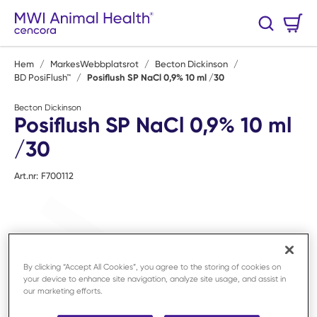
Hoppa till huvudinnehåll
Varukorg
Sök
0 Artiklar
Hem
/
MarkesWebbplatsrot
/
Becton Dickinson
/
BD PosiFlush™
/
Posiflush SP NaCl 0,9% 10 ml /30
Becton Dickinson
Posiflush SP NaCl 0,9% 10 ml
/30
Art.nr:
F700112
By clicking “Accept All Cookies”, you agree to the storing of cookies on
your device to enhance site navigation, analyze site usage, and assist in
our marketing efforts.